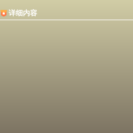
内容加载失败，可能是你的浏览器屏蔽了JS脚本！
详细内容