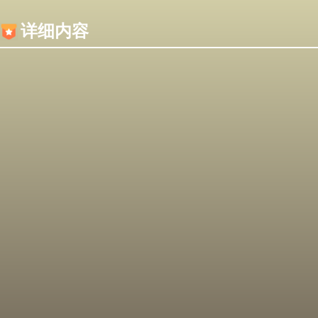
内容加载失败，可能是你的浏览器屏蔽了JS脚本！
详细内容