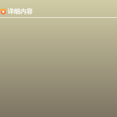
内容加载失败，可能是你的浏览器屏蔽了JS脚本！
详细内容