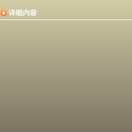
内容加载失败，可能是你的浏览器屏蔽了JS脚本！
详细内容