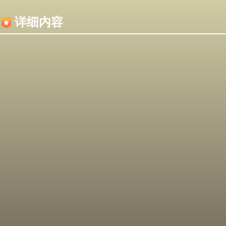
内容加载失败，可能是你的浏览器屏蔽了JS脚本！
详细内容